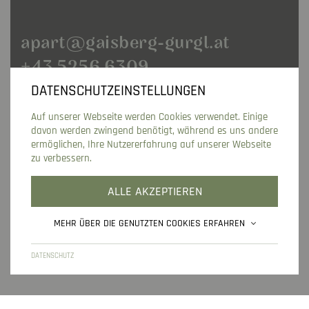
apart@gaisberg-gurgl.at
+43 5256 6309
DATENSCHUTZEINSTELLUNGEN
MEIN GAISBERG
RAMOLWEG 11
Auf unserer Webseite werden Cookies verwendet. Einige
FAMILIE KUHN
6456 GURGL
davon werden zwingend benötigt, während es uns andere
ONLINE BUCHEN
ONLINE CHECK-IN
ermöglichen, Ihre Nutzererfahrung auf unserer Webseite
zu verbessern.
ANFRAGEN
LAGE IN GURGL
ALLE AKZEPTIEREN
MEHR ÜBER DIE GENUTZTEN COOKIES ERFAHREN
HOME
IMPRESSUM
DATENSCHUTZ
SITEMAP
DATENSCHUTZ