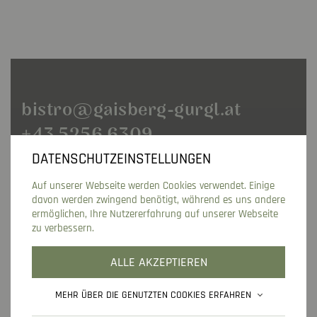
bistro@gaisberg-gurgl.at
+43 5256 6309
DATENSCHUTZEINSTELLUNGEN
MEIN GAISBERG
RAMOLWEG 11
Auf unserer Webseite werden Cookies verwendet. Einige
FAMILIE KUHN
6456 GURGL
davon werden zwingend benötigt, während es uns andere
ONLINE BUCHEN
ONLINE CHECK-IN
ermöglichen, Ihre Nutzererfahrung auf unserer Webseite
zu verbessern.
ANFRAGEN
LAGE IN GURGL
ALLE AKZEPTIEREN
MEHR ÜBER DIE GENUTZTEN COOKIES ERFAHREN