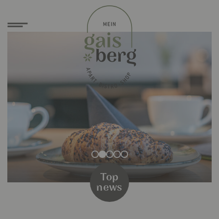
Top
news